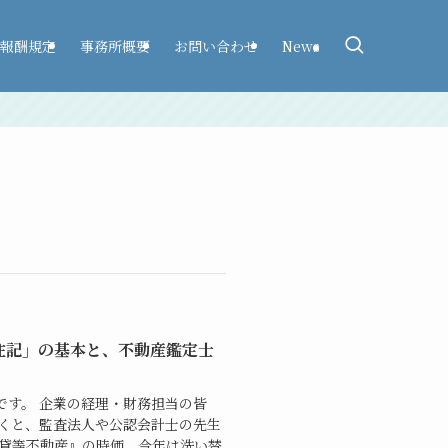
報酬規定
事務所概要
お問い合わせ
News
注記」の基本と、不動産鑑定士
です。 企業の経理・財務担当の皆
づくと、監査法人や公認会計士の先生
賃貸等不動産』の時価、今年は洗い替