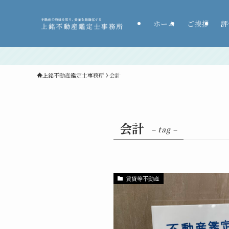
ホーム
ご挨拶
評
上銘不動産鑑定士事務所
会計
会計
– tag –
賃貸等不動産