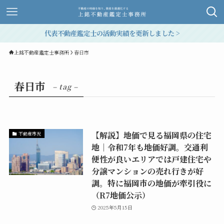
代表不動産鑑定士の活動実績を更新しました >
上銘不動産鑑定士事務所
春日市
春日市
– tag –
【解説】地価で見る福岡県の住宅
不動産市況
地│令和7年も地価好調。交通利
便性が良いエリアでは戸建住宅や
分譲マンションの売れ行きが好
調。特に福岡市の地価が牽引役に
（R7地価公示）
2025年5月15日