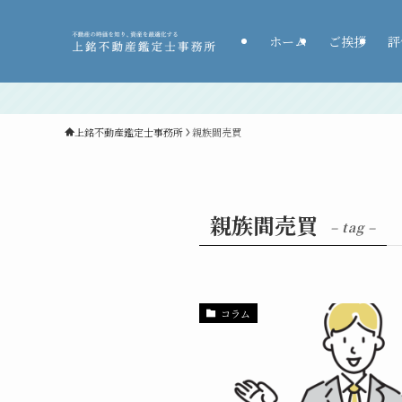
ホーム
ご挨拶
評
上銘不動産鑑定士事務所
親族間売買
親族間売買
– tag –
コラム