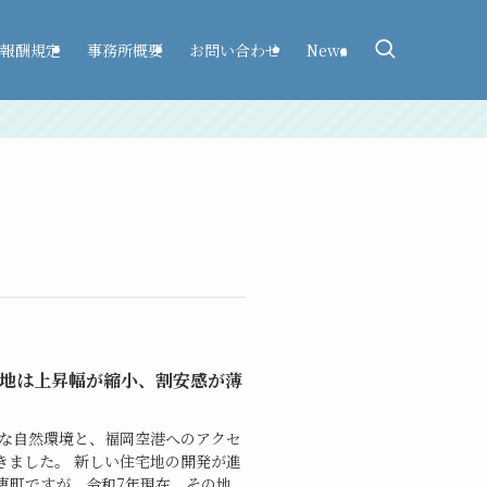
報酬規定
事務所概要
お問い合わせ
News
宅地は上昇幅が縮小、割安感が薄
かな自然環境と、福岡空港へのアクセ
きました。 新しい住宅地の開発が進
恵町ですが、令和7年現在、その地