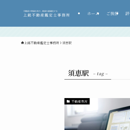
ホーム
ご挨拶
評
上銘不動産鑑定士事務所
須恵駅
須恵駅
– tag –
不動産市況