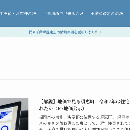
価実績・お客様の声
当事務所で出来ること
不動産鑑定の流れ
代表不動産鑑定士の活動実績を更新しました >
【解説】地価で見る須恵町│令和7年は住
れたか（R7地価公示）
福岡市の東側、糟屋郡に位置する須恵町。 緑豊
スの良さを兼ね備えた町として、近年注目されて
み、子育て世代を中心に人口増加が続いてきた須