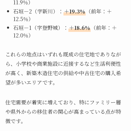
11.9％）
石垣－2（字新川）：
＋19.3％
（前年：＋
12.5％）
石垣－1（字登野城）：
＋18.6％
（前年：＋
12.0％）
これらの地点はいずれも既成の住宅地でありなが
ら、小学校や商業施設に近接するなど生活利便性
が高く、新築木造住宅の供給や中古住宅の購入希
望が多いエリアです。
住宅需要が着実に増えており、特にファミリー層
や県外からの移住者の関心が高まっている点が特
徴です。