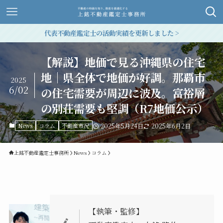
代表不動産鑑定士の活動実績を更新しました >
【解説】地価で見る沖縄県の住宅
地│県全体で地価が好調。那覇市
2025
6/02
の住宅需要が周辺に波及。富裕層
の別荘需要も堅調（R7地価公示）
News
コラム
不動産市況
2025年5月24日
2025年6月2日
上銘不動産鑑定士事務所
News
コラム
【執筆・監修】