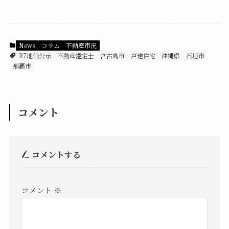
News
コラム
不動産市況
R7地価公示
不動産鑑定士
宮古島市
戸建住宅
沖縄県
石垣市
那覇市
コメント
コメントする
コメント
※