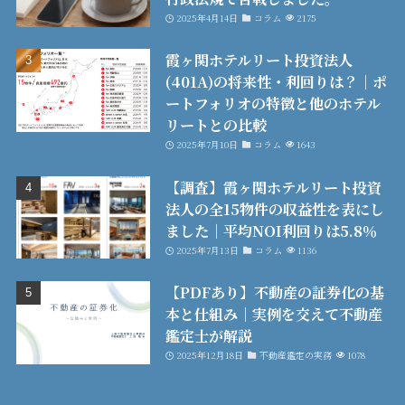
2025年4月14日
コラム
2175
霞ヶ関ホテルリート投資法人
(401A)の将来性・利回りは？│ポ
ートフォリオの特徴と他のホテル
リートとの比較
2025年7月10日
コラム
1643
【調査】霞ヶ関ホテルリート投資
法人の全15物件の収益性を表にし
ました│平均NOI利回りは5.8％
2025年7月13日
コラム
1136
【PDFあり】不動産の証券化の基
本と仕組み│実例を交えて不動産
鑑定士が解説
2025年12月18日
不動産鑑定の実務
1078