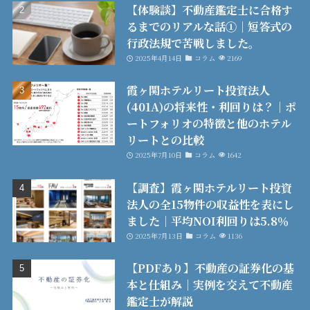
【体験談】不動産鑑定士に合格す
るまでのリアルな話①│短答式の
行政法規で苦戦しました。
2025年4月14日
コラム
2169
霞ヶ関ホテルリート投資法人
(401A)の将来性・利回りは？│ポ
ートフォリオの特徴と他のホテル
リートとの比較
2025年7月10日
コラム
1642
【調査】霞ヶ関ホテルリート投資
法人の全15物件の収益性を表にし
ました│平均NOI利回りは5.8％
2025年7月13日
コラム
1136
【PDFあり】不動産の証券化の基
本と仕組み│実例を交えて不動産
鑑定士が解説