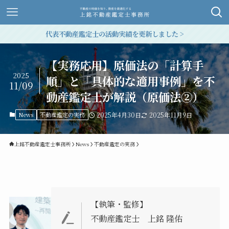
代表不動産鑑定士の活動実績を更新しました >
【実務応用】原価法の「計算手
2025
順」と「具体的な適用事例」を不
11/09
動産鑑定士が解説（原価法②）
News
不動産鑑定の実務
2025年4月30日
2025年11月9日
上銘不動産鑑定士事務所
News
不動産鑑定の実務
【執筆・監修】
不動産鑑定士 上銘 隆佑