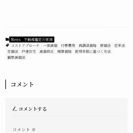
News
不動産鑑定の実務
コストアプローチ
一体減価
付帯費用
再調達価格
原価法
定率法
定額法
戸建住宅
減価修正
積算価格
耐用年数に基づく方法
観察減価法
コメント
コメントする
コメント
※