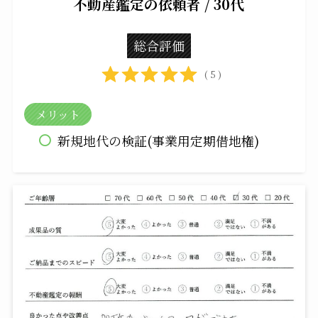
不動産鑑定の依頼者 / 30代
総合評価
( 5 )
メリット
新規地代の検証(事業用定期借地権)