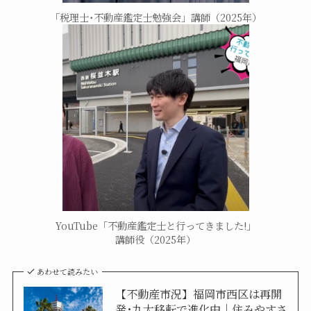
「税理士･不動産鑑定士勉強会」講師（2025年）
YouTube「不動産鑑定士と行ってきました!」
講師役（2025年）
あわせて読みたい
【不動産市況】福岡市西区は再開
発･九大移転で進化中│住みやすさ