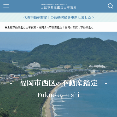
代表不動産鑑定士の活動実績を更新しました >
上銘不動産鑑定士事務所
福岡県の不動産鑑定
福岡市西区の不動産鑑定
- 福岡市西区
不動産鑑定
-
の
Fukuoka-nishi