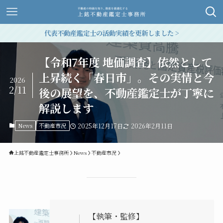
代表不動産鑑定士の活動実績を更新しました >
【令和7年度 地価調査】依然として
上昇続く「春日市」。その実情と今
2026
2/11
後の展望を、不動産鑑定士が丁寧に
解説します
News
不動産市況
2025年12月17日
2026年2月11日
上銘不動産鑑定士事務所
News
不動産市況
【執筆・監修】