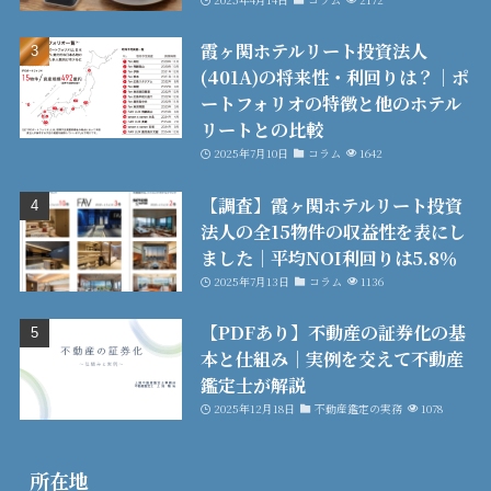
霞ヶ関ホテルリート投資法人
(401A)の将来性・利回りは？│ポ
ートフォリオの特徴と他のホテル
リートとの比較
2025年7月10日
コラム
1642
【調査】霞ヶ関ホテルリート投資
法人の全15物件の収益性を表にし
ました│平均NOI利回りは5.8％
2025年7月13日
コラム
1136
【PDFあり】不動産の証券化の基
本と仕組み│実例を交えて不動産
鑑定士が解説
2025年12月18日
不動産鑑定の実務
1078
所在地