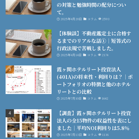
の対策と勉強時間の配分につい
て。
2025年4月20日
コラム
2593
【体験談】不動産鑑定士に合格す
るまでのリアルな話①│短答式の
行政法規で苦戦しました。
2025年4月14日
コラム
2174
霞ヶ関ホテルリート投資法人
(401A)の将来性・利回りは？│ポ
ートフォリオの特徴と他のホテル
リートとの比較
2025年7月10日
コラム
1642
【調査】霞ヶ関ホテルリート投資
法人の全15物件の収益性を表にし
ました│平均NOI利回りは5.8％
2025年7月13日
コラム
1136