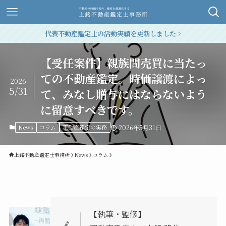
代表不動産鑑定士の活動実績を更新しました >
【受任案件】親族間売買に当たっ
ての不動産鑑定。時価譲渡によっ
2026
5/31
て、みなし贈与にはならないよう
に留意すべきです。
News
コラム
不動産鑑定の実務
2026年5月31日
上銘不動産鑑定士事務所
News
コラム
【執筆・監修】